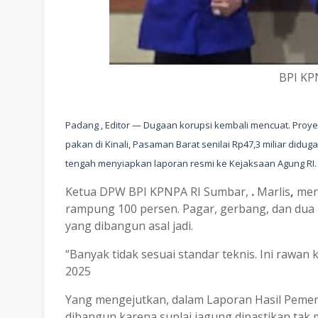
BPI KP
Padang , Editor
—
Dugaan korupsi kembali mencuat. Proye
pakan di Kinali, Pasaman Barat senilai
Rp47,3 miliar
diduga
tengah menyiapkan laporan resmi ke
Kejaksaan Agung RI
.
Ketua DPW BPI KPNPA RI Sumbar,
.
Marlis
,
meny
rampung 100 persen.
Pagar, gerbang, dan dua 
yang dibangun asal jadi.
“
Banyak tidak sesuai standar teknis. Ini rawan
2025
Yang mengejutkan, dalam
Laporan Hasil Pemer
dibangun
karena suplai jagung dipastikan ta