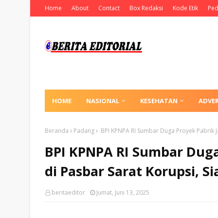
Home
About
Contact
Box Redaksi
Kode Etik
Ped
HOME
NASIONAL
KESEHATAN
ADVE
Beranda
Padang
BPI KPNPA RI Sumbar Duga Proyek Pabrik J
BPI KPNPA RI Sumbar Duga
di Pasbar Sarat Korupsi, 
beritaeditor
Jumat, Juni 13, 2025