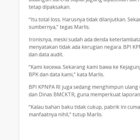
tetap dipaksakan.
“
Itu total loss. Harusnya tidak dilanjutkan. S
sumbernya
,” tegas Marlis.
Ironisnya, meski sudah ada denda keterlamba
menyatakan tidak ada kerugian negara
. BPI K
dan data audit.
“Kami kecewa. Sekarang kami bawa ke Kejagung
BPK dan data kami,” kata Marlis.
BPI KPNPA RI juga sedang menghimpun ulang d
dan Dinas BMCKTR, guna memperkuat laporan
“
Kalau bahan baku tidak cukup, pabrik ini c
manfaatnya nihil
,” tutup Marlis.