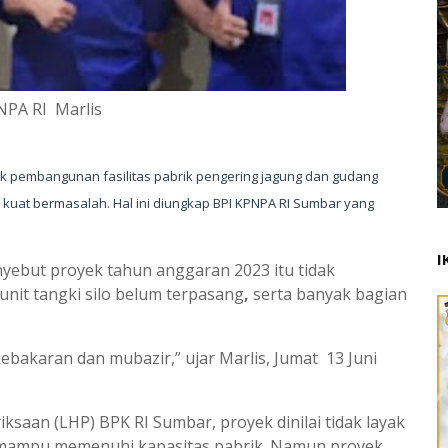
NPA RI Marlis
k pembangunan fasilitas pabrik pengering jagung dan gudang
 kuat bermasalah. Hal ini diungkap
BPI KPNPA RI Sumbar
yang
I
ebut proyek tahun anggaran 2023 itu tidak
unit tangki silo belum terpasang
,
serta banyak bagian
 kebakaran dan mubazir
,” ujar Marlis, Jumat 13 Juni
iksaan (LHP) BPK RI Sumbar
, proyek dinilai
tidak layak
k mampu memenuhi kapasitas pabrik. Namun proyek