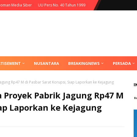
oman Media Siber
UU Pers No. 40 Tahun 1999
RTISEMENT
NUSANTARA
BREAKINGNEWS
PERSADA
agung Rp47 M di Pasbar Sarat Korupsi, Siap Laporkan ke Kejagung
I
 Proyek Pabrik Jagung Rp47 M
Siap Laporkan ke Kejagung