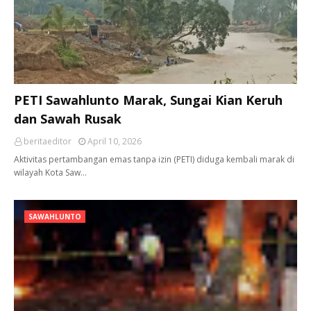
PETI Sawahlunto Marak, Sungai Kian Keruh
dan Sawah Rusak
beritaeditor
April 10, 2026
Aktivitas pertambangan emas tanpa izin (PETI) diduga kembali marak di
wilayah Kota Saw…
SAWAHLUNTO