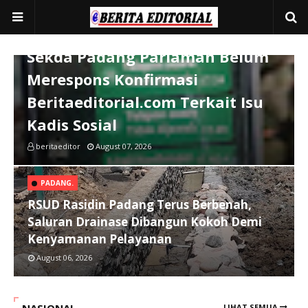
PADANG PARIAMAN
Sekda Padang Pariaman Belum
Merespons Konfirmasi
Beritaeditorial.com Terkait Isu
Kadis Sosial
beritaeditor
August 07, 2026
PADANG.
RSUD Rasidin Padang Terus Berbenah,
Saluran Drainase Dibangun Kokoh Demi
Kenyamanan Pelayanan
August 06, 2026
LIHAT SEMUA