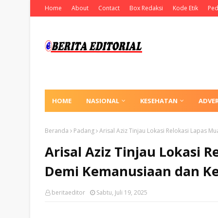
Home
About
Contact
Box Redaksi
Kode Etik
Ped
HOME
NASIONAL
KESEHATAN
ADVE
Beranda
Padang
Arisal Aziz Tinjau Lokasi Relokasi Lapas
Arisal Aziz Tinjau Lokasi 
Demi Kemanusiaan dan Ke
beritaeditor
Sabtu, Juli 19, 2025