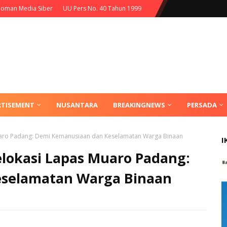
oman Media Siber
UU Pers No. 40 Tahun 1999
RTISEMENT
NUSANTARA
BREAKINGNEWS
PERSADA
 Muaro Padang: Demi Kemanusiaan dan Keselamatan Warga Binaan
I
Relokasi Lapas Muaro Padang:
selamatan Warga Binaan