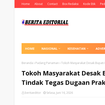
Home
About
Contact
Box Redaksi
Kode Etik
Ped
HOME
NASIONAL
KESEHATAN
ADVE
Beranda
Padang Pariaman
Tokoh Masyarakat Desak Bupati 
Tokoh Masyarakat Desak 
Tindak Tegas Dugaan Prak
beritaeditor
Selasa, Juni 16, 2026