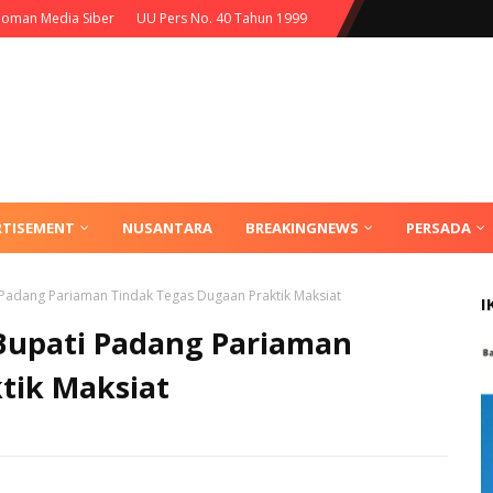
oman Media Siber
UU Pers No. 40 Tahun 1999
RTISEMENT
NUSANTARA
BREAKINGNEWS
PERSADA
Padang Pariaman Tindak Tegas Dugaan Praktik Maksiat
I
Bupati Padang Pariaman
tik Maksiat