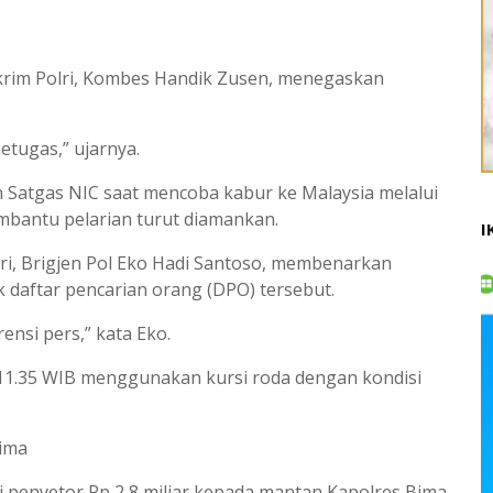
skrim Polri, Kombes Handik Zusen, menegaskan
.
etugas,” ujarnya.
n Satgas NIC saat mencoba kabur ke Malaysia melalui
membantu pelarian turut diamankan.
I
ri, Brigjen Pol Eko Hadi Santoso, membenarkan
daftar pencarian orang (DPO) tersebut.
ensi pers,” kata Eko.
l 11.35 WIB menggunakan kursi roda dengan kondisi
Bima
 penyetor Rp 2,8 miliar kepada mantan Kapolres Bima