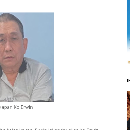
I
apan Ko Erwin