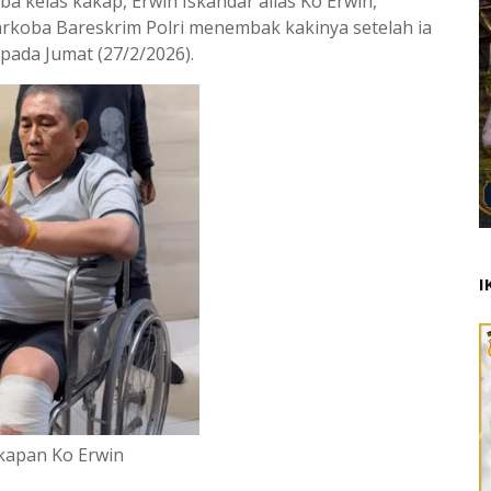
 kelas kakap, Erwin Iskandar alias Ko Erwin,
arkoba Bareskrim Polri menembak kakinya setelah ia
ada Jumat (27/2/2026).
I
apan Ko Erwin