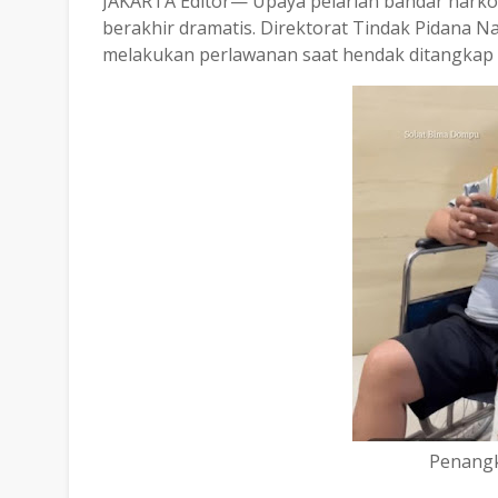
JAKARTA Editor— Upaya pelarian bandar narkoba
berakhir dramatis. Direktorat Tindak Pidana N
melakukan perlawanan saat hendak ditangkap p
Penangk