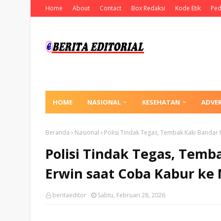
Home
About
Contact
Box Redaksi
Kode Etik
Ped
HOME
NASIONAL
KESEHATAN
ADVE
Beranda
Nasional
Polisi Tindak Tegas, Tembak Kaki Bandar
Polisi Tindak Tegas, Temb
Erwin saat Coba Kabur ke 
beritaeditor
Sabtu, Februari 28, 2026