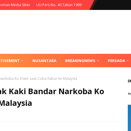
oman Media Siber
UU Pers No. 40 Tahun 1999
RTISEMENT
NUSANTARA
BREAKINGNEWS
PERSADA
 Narkoba Ko Erwin saat Coba Kabur ke Malaysia
I
ak Kaki Bandar Narkoba Ko
Malaysia