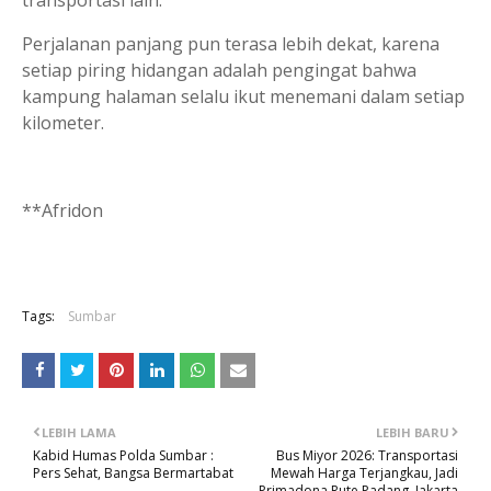
transportasi lain.
Perjalanan panjang pun terasa lebih dekat, karena
setiap piring hidangan adalah pengingat bahwa
kampung halaman selalu ikut menemani dalam setiap
kilometer.
**Afridon
Tags:
Sumbar
LEBIH LAMA
LEBIH BARU
Kabid Humas Polda Sumbar :
Bus Miyor 2026: Transportasi
Pers Sehat, Bangsa Bermartabat
Mewah Harga Terjangkau, Jadi
Primadona Rute Padang–Jakarta