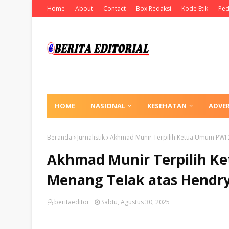
Home
About
Contact
Box Redaksi
Kode Etik
Ped
HOME
NASIONAL
KESEHATAN
ADVE
Beranda
Jurnalistik
Akhmad Munir Terpilih Ketua Umum PWI 
Akhmad Munir Terpilih K
Menang Telak atas Hendr
beritaeditor
Sabtu, Agustus 30, 2025