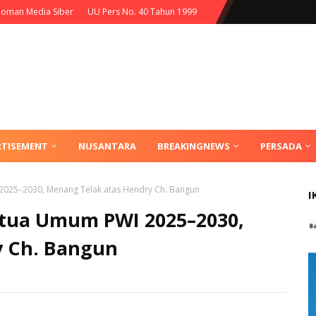
oman Media Siber
UU Pers No. 40 Tahun 1999
RTISEMENT
NUSANTARA
BREAKINGNEWS
PERSADA
2025–2030, Menang Telak atas Hendry Ch. Bangun
I
etua Umum PWI 2025–2030,
y Ch. Bangun