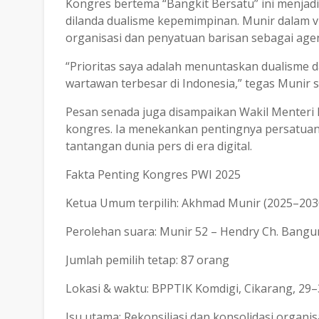
Kongres bertema “Bangkit Bersatu” ini menjad
dilanda dualisme kepemimpinan. Munir dalam v
organisasi dan penyatuan barisan sebagai ag
“Prioritas saya adalah menuntaskan dualisme 
wartawan terbesar di Indonesia,” tegas Munir 
Pesan senada juga disampaikan Wakil Menteri 
kongres. Ia menekankan pentingnya persatuan
tantangan dunia pers di era digital.
Fakta Penting Kongres PWI 2025
Ketua Umum terpilih: Akhmad Munir (2025–203
Perolehan suara: Munir 52 – Hendry Ch. Bangu
Jumlah pemilih tetap: 87 orang
Lokasi & waktu: BPPTIK Komdigi, Cikarang, 29
Isu utama: Rekonsiliasi dan konsolidasi organis