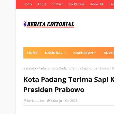
Home
About
Contact
Box Redaksi
Kode Etik
Ped
HOME
NASIONAL
KESEHATAN
ADVE
Beranda
Padang
Kota Padang Terima Sapi Kurban Limosin 8
Kota Padang Terima Sapi K
Presiden Prabowo
beritaeditor
Rabu, Juni 04, 2025