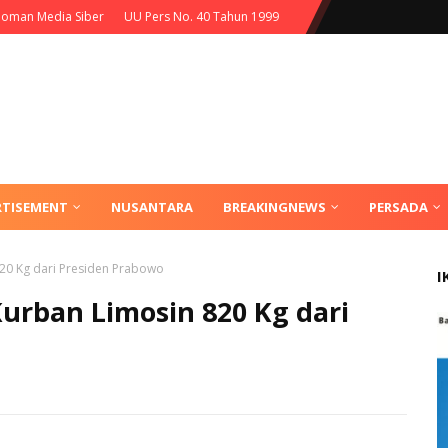
oman Media Siber
UU Pers No. 40 Tahun 1999
RTISEMENT
NUSANTARA
BREAKINGNEWS
PERSADA
20 Kg dari Presiden Prabowo
I
urban Limosin 820 Kg dari