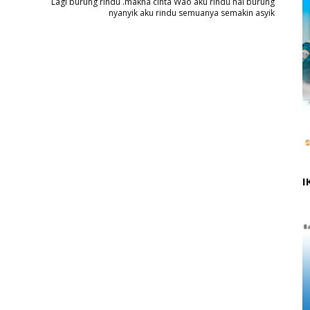
Lagi burung rindu .makna cinta Wao aku rindu hai burung
nyanyik aku rindu semuanya semakin asyik
I