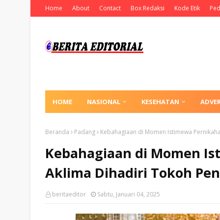
Home
About
Contact
Box Redaksi
Kode Etik
Ped
HOME
NASIONAL
KESEHATAN
ADVE
Beranda
Padang
Kebahagiaan di Momen Istimewa Pernikahan 
Kebahagiaan di Momen Ist
Aklima Dihadiri Tokoh Pen
beritaeditor
Sabtu, Januari 04, 2025