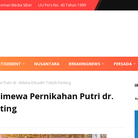
oman Media Siber
UU Pers No. 40 Tahun 1999
RTISEMENT
NUSANTARA
BREAKINGNEWS
PERSADA
Putri dr. Aklima Dihadiri Tokoh Penting
I
imewa Pernikahan Putri dr.
ting