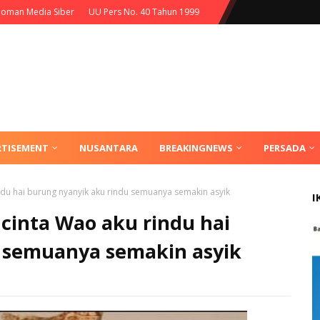
oman Media Siber
UU Pers No. 40 Tahun 1999
RTISEMENT
NUSANTARA
BREAKINGNEWS
PERSADA
ndu hai burung nyanyik aku rindu semuanya semakin asyik
I
cinta Wao aku rindu hai
 semuanya semakin asyik