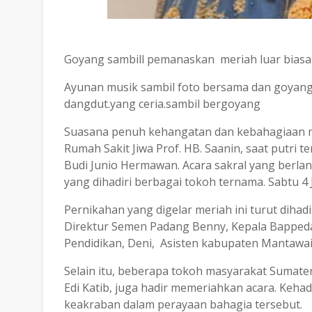
Goyang sambill pemanaskan meriah luar biasa
Ayunan musik sambil foto bersama dan goyang
dangdut.yang ceria.sambil bergoyang
Suasana penuh kehangatan dan kebahagiaan me
Rumah Sakit Jiwa Prof. HB. Saanin, saat putri t
Budi Junio Hermawan. Acara sakral yang berla
yang dihadiri berbagai tokoh ternama. Sabtu 4 
Pernikahan yang digelar meriah ini turut dihadi
Direktur Semen Padang Benny, Kepala Bappeda
Pendidikan, Deni, Asisten kabupaten Mantawai 
Selain itu, beberapa tokoh masyarakat Sumater
Edi Katib, juga hadir memeriahkan acara. Keh
keakraban dalam perayaan bahagia tersebut.