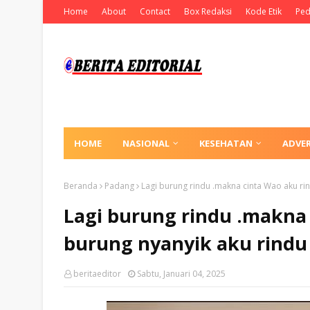
Home
About
Contact
Box Redaksi
Kode Etik
Ped
HOME
NASIONAL
KESEHATAN
ADVE
Beranda
Padang
Lagi burung rindu .makna cinta Wao aku ri
Lagi burung rindu .makna 
burung nyanyik aku rindu
beritaeditor
Sabtu, Januari 04, 2025