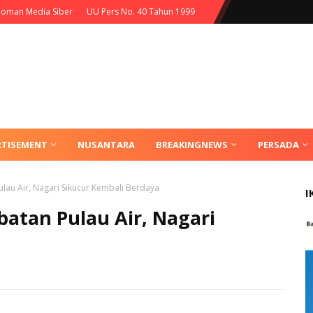
oman Media Siber
UU Pers No. 40 Tahun 1999
RTISEMENT
NUSANTARA
BREAKINGNEWS
PERSADA
lau Air, Nagari Sikucur Kembali Berdaya
I
atan Pulau Air, Nagari