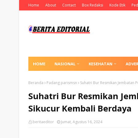
Home
About
Contact
Box Redaksi
Kode Etik
Ped
HOME
NASIONAL
KESEHATAN
ADVE
Beranda
Padang parismsn
Suhatri Bur Resmikan Jembatan Pu
Suhatri Bur Resmikan Jemb
Sikucur Kembali Berdaya
beritaeditor
Jumat, Agustus 16, 2024