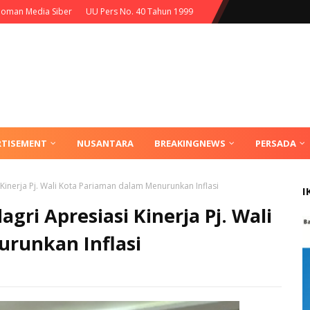
oman Media Siber
UU Pers No. 40 Tahun 1999
RTISEMENT
NUSANTARA
BREAKINGNEWS
PERSADA
Kinerja Pj. Wali Kota Pariaman dalam Menurunkan Inflasi
I
ri Apresiasi Kinerja Pj. Wali
runkan Inflasi