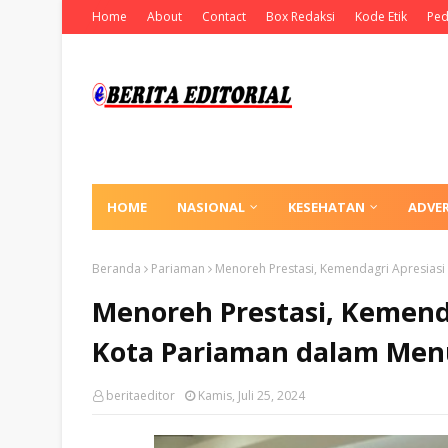
Home
About
Contact
Box Redaksi
Kode Etik
Ped
HOME
NASIONAL
KESEHATAN
ADVE
Beranda
Pariaman
Menoreh Prestasi, Kemendagri Apresiasi 
Menoreh Prestasi, Kemendag
Kota Pariaman dalam Menu
beritaeditor
Kamis, Juli 25, 2024