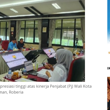
I
siasi tinggi atas kinerja Penjabat (Pj) Wali Kota
man, Roberia