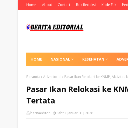
Home
About
Contact
Box Redaksi
Kode Etik
Ped
HOME
NASIONAL
KESEHATAN
ADVE
Beranda
Advertorial
Pasar Ikan Relokasi ke KNMP, Aktivitas 
Pasar Ikan Relokasi ke KN
Tertata
beritaeditor
Sabtu, Januari 10, 2026