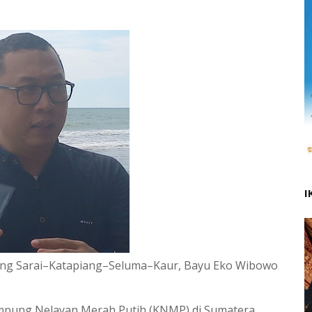
I
ng Sarai–Katapiang–Seluma–Kaur, Bayu Eko Wibowo
pung Nelayan Merah Putih (KNMP) di Sumatera