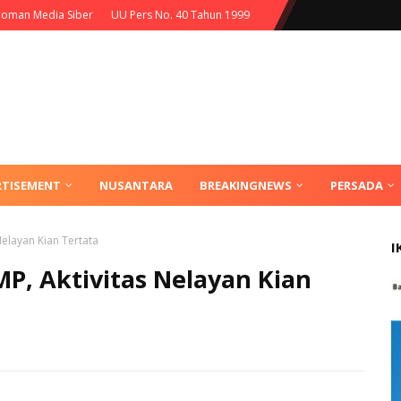
oman Media Siber
UU Pers No. 40 Tahun 1999
RTISEMENT
NUSANTARA
BREAKINGNEWS
PERSADA
Nelayan Kian Tertata
I
MP, Aktivitas Nelayan Kian