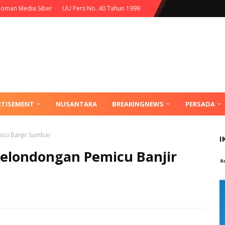
oman Media Siber
UU Pers No. 40 Tahun 1999
RTISEMENT
NUSANTARA
BREAKINGNEWS
PERSADA
icu Banjir Sumbar
I
Gelondongan Pemicu Banjir