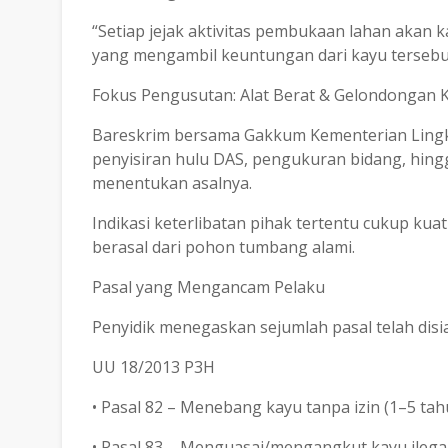
“Setiap jejak aktivitas pembukaan lahan akan ka
yang mengambil keuntungan dari kayu tersebut,”
Fokus Pengusutan: Alat Berat & Gelondongan 
Bareskrim bersama Gakkum Kementerian Ling
penyisiran hulu DAS, pengukuran bidang, hin
menentukan asalnya.
Indikasi keterlibatan pihak tertentu cukup ku
berasal dari pohon tumbang alami.
Pasal yang Mengancam Pelaku
Penyidik menegaskan sejumlah pasal telah disi
UU 18/2013 P3H
• Pasal 82 – Menebang kayu tanpa izin (1–5 tah
• Pasal 83 – Menguasai/mengangkut kayu ilegal