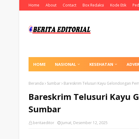
Home
About
Contact
Box Redaksi
Kode Etik
Ped
HOME
NASIONAL
KESEHATAN
ADVE
Beranda
Sumbar
Bareskrim Telusuri Kayu Gelondongan Pem
Bareskrim Telusuri Kayu 
Sumbar
beritaeditor
Jumat, Desember 12, 2025