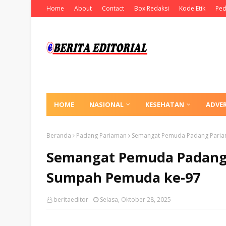
Home
About
Contact
Box Redaksi
Kode Etik
Ped
HOME
NASIONAL
KESEHATAN
ADVE
Beranda
Padang Pariaman
Semangat Pemuda Padang Pariam
Semangat Pemuda Padang 
Sumpah Pemuda ke-97
beritaeditor
Selasa, Oktober 28, 2025