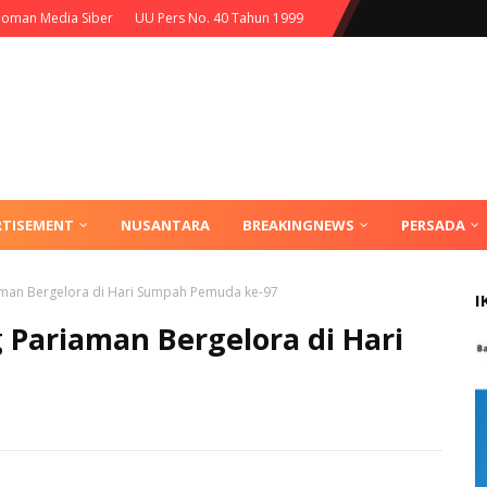
oman Media Siber
UU Pers No. 40 Tahun 1999
RTISEMENT
NUSANTARA
BREAKINGNEWS
PERSADA
an Bergelora di Hari Sumpah Pemuda ke-97
I
Pariaman Bergelora di Hari