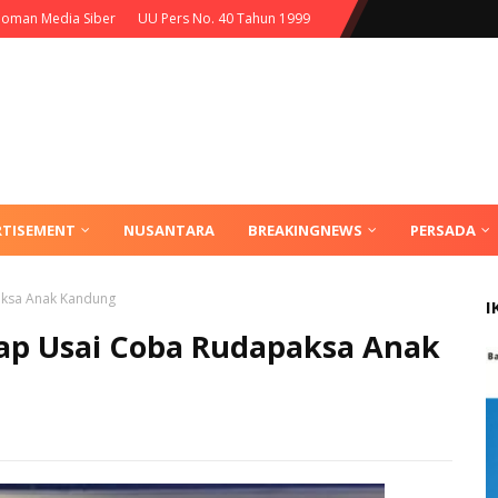
oman Media Siber
UU Pers No. 40 Tahun 1999
RTISEMENT
NUSANTARA
BREAKINGNEWS
PERSADA
aksa Anak Kandung
I
ap Usai Coba Rudapaksa Anak