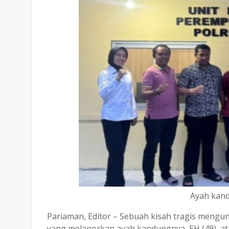
Ayah kand
Pariaman, Editor – Sebuah kisah tragis mengu
yang melaporkan ayah kandungnya, EH (49), at