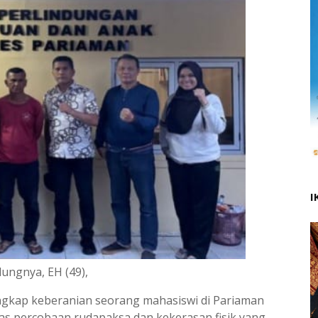
I
ungnya, EH (49),
ngkap keberanian seorang mahasiswi di Pariaman
as percobaan rudapaksa dan kekerasan fisik yang