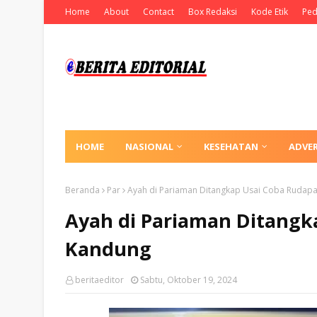
Home
About
Contact
Box Redaksi
Kode Etik
Ped
HOME
NASIONAL
KESEHATAN
ADVE
Beranda
Par
Ayah di Pariaman Ditangkap Usai Coba Rudap
Ayah di Pariaman Ditangk
Kandung
beritaeditor
Sabtu, Oktober 19, 2024