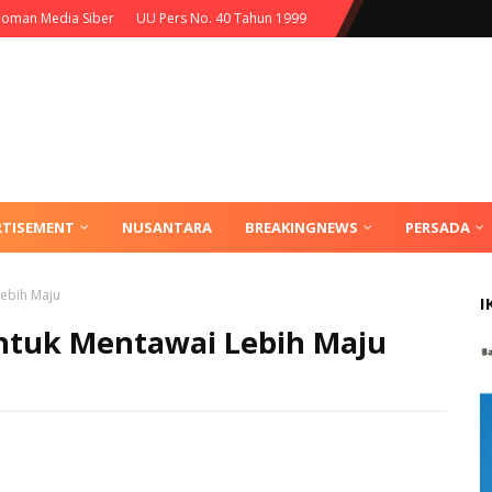
oman Media Siber
UU Pers No. 40 Tahun 1999
RTISEMENT
NUSANTARA
BREAKINGNEWS
PERSADA
Lebih Maju
I
untuk Mentawai Lebih Maju