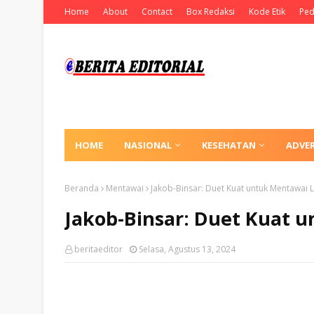
Home
About
Contact
Box Redaksi
Kode Etik
Ped
HOME
NASIONAL
KESEHATAN
ADVE
Beranda
Mentawai
Jakob-Binsar: Duet Kuat untuk Mentawai 
Jakob-Binsar: Duet Kuat 
beritaeditor
Selasa, Agustus 13, 2024