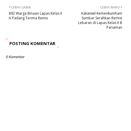
LEBIH LAMA
LEBIH BARU
892 Warga Binaan Lapas Kelas II
Kakanwil Kemenkumham
A Padang Terima Remis
Sumbar Serahkan Remisi
Lebaran di Lapas Kelas II B
Pariaman
POSTING KOMENTAR
0 Komentar