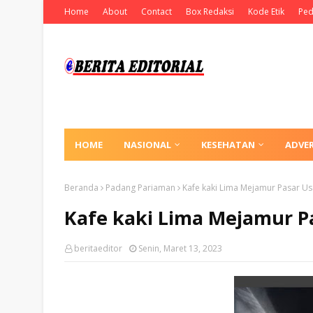
Home
About
Contact
Box Redaksi
Kode Etik
Ped
HOME
NASIONAL
KESEHATAN
ADVE
Beranda
Padang Pariaman
Kafe kaki Lima Mejamur Pasar U
Kafe kaki Lima Mejamur P
beritaeditor
Senin, Maret 13, 2023