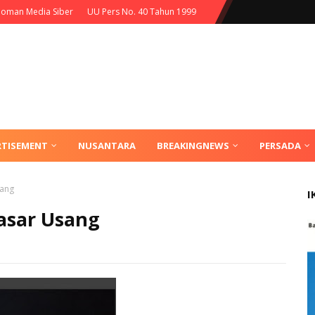
oman Media Siber
UU Pers No. 40 Tahun 1999
RTISEMENT
NUSANTARA
BREAKINGNEWS
PERSADA
sang
I
asar Usang