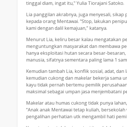
tinggal diam, ingat itu," Yulia Tiorajani Satoko.
Lia panggilan akrabnya, juga menyesali, sikap
kepada orang Mentawai. "Stop, lakukan penip
kami dengan dalil kemajuan,” katanya.
Menurut Lia, keliru besar kalau mengatakan p
menguntungkan masyarakat dan membawa per
hanya eksploitasi hutan secara besar-besaran,
manusia, sifatnya sementara paling lama 1 samp
Kemudian tambah Lia, konflik sosial, adat, dan l
kemudian cukong dan makelar bekerja sama unt
kayu tidak pernah bertemu pemilik perusaha
maksimal sebagai umpan jasa menjembatani p
Makelar atau humas cukong tidak punya lahan,
“Anak anak Mentawai tetap kuliah, bersekolah w
pengalihan perhatian utk mengambil hati pemil