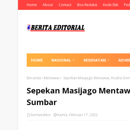
Home
About
Contact
Box Redaksi
Kode Etik
Ped
HOME
NASIONAL
KESEHATAN
ADVE
Beranda
Mentawai
Sepekan Masijago Mentawai, Koalisi De
Sepekan Masijago Mentawa
Sumbar
beritaeditor
Kamis, Februari 17, 2022