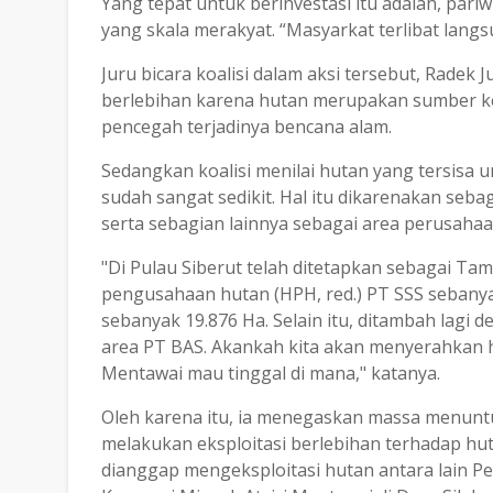
Yang tepat untuk berinvestasi itu adalah, pari
yang skala merakyat. “Masyarkat terlibat langs
Juru bicara koalisi dalam aksi tersebut, Radek
berlebihan karena hutan merupakan sumber k
pencegah terjadinya bencana alam.
Sedangkan koalisi menilai hutan yang tersisa
sudah sangat sedikit. Hal itu dikarenakan seb
serta sebagian lainnya sebagai area perusaha
"Di Pulau Siberut telah ditetapkan sebagai Ta
pengusahaan hutan (HPH, red.) PT SSS sebanya
sebanyak 19.876 Ha. Selain itu, ditambah lagi
area PT BAS. Akankah kita akan menyerahkan h
Mentawai mau tinggal di mana," katanya.
Oleh karena itu, ia menegaskan massa menuntut
melakukan eksploitasi berlebihan terhadap hu
dianggap mengeksploitasi hutan antara lain 