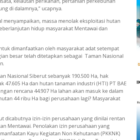
wisata, kelautan perikanan, pertanian perkebunan
ung di dalamnya,” ucapnya.
 Jul menyampaikan, massa menolak eksploitasi hutan
eberlanjutan hidup masyarakat Mentawai dan
 untuk dimanfaatkan oleh masyarakat adat setempat
agian besar telah ditetapkan sebagai Taman Nasional
an.
man Nasional Siberut sebanyak 190.500 Ha, hak
I
k 47.605 Ha dan hutan tanaman industri (HTI) PT BAE
 dengan rencana 44.907 Ha lahan akan masuk ke dalam
utan 44 ribu Ha bagi perusahaan lagi? Masyarakat
 dicabutnya izin-izin perusahaan yang dinilai rentan
tan Mentawai. Penolakan izin perusahaan yang
Pemanfaatan Kayu Kegiatan Non Kehutanan (PKKNK)