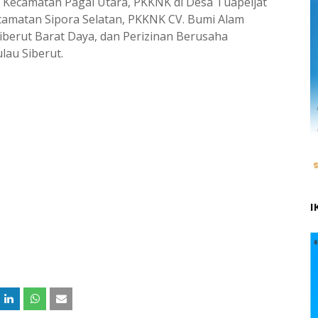
u Kecamatan Pagai Utara, PKKNK di Desa Tuapeijat
camatan Sipora Selatan, PKKNK CV. Bumi Alam
iberut Barat Daya, dan Perizinan Berusaha
lau Siberut.
I