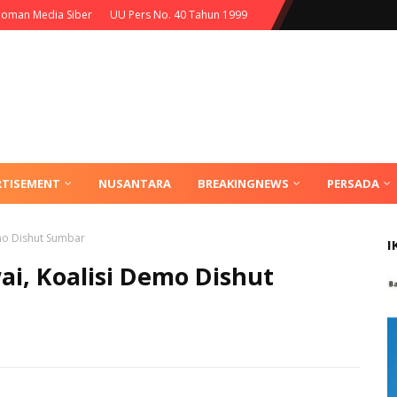
oman Media Siber
UU Pers No. 40 Tahun 1999
RTISEMENT
NUSANTARA
BREAKINGNEWS
PERSADA
mo Dishut Sumbar
I
i, Koalisi Demo Dishut