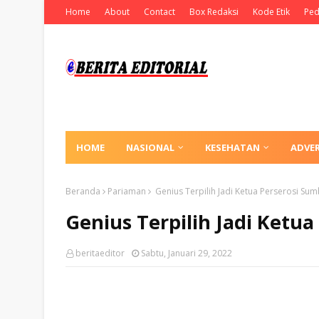
Home
About
Contact
Box Redaksi
Kode Etik
Ped
HOME
NASIONAL
KESEHATAN
ADVE
Beranda
Pariaman
Genius Terpilih Jadi Ketua Perserosi Su
Genius Terpilih Jadi Ketu
beritaeditor
Sabtu, Januari 29, 2022