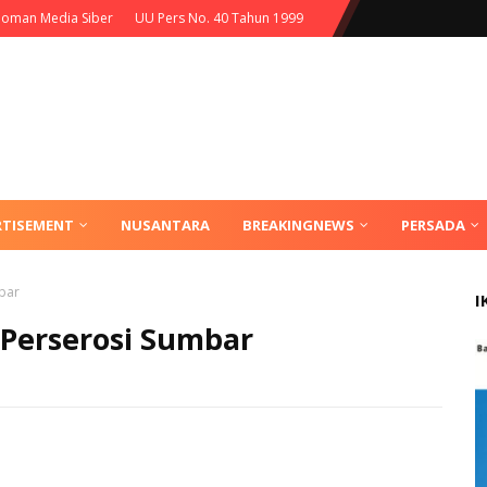
oman Media Siber
UU Pers No. 40 Tahun 1999
RTISEMENT
NUSANTARA
BREAKINGNEWS
PERSADA
mbar
I
a Perserosi Sumbar