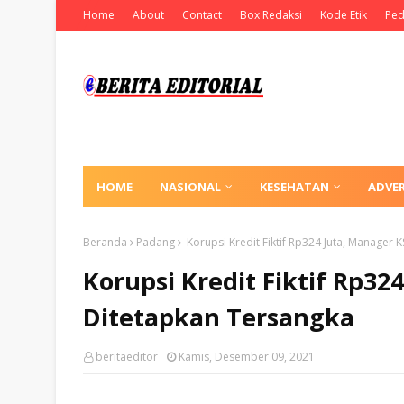
Home
About
Contact
Box Redaksi
Kode Etik
Ped
HOME
NASIONAL
KESEHATAN
ADVE
Beranda
Padang
Korupsi Kredit Fiktif Rp324 Juta, Manager
Korupsi Kredit Fiktif Rp3
Ditetapkan Tersangka
beritaeditor
Kamis, Desember 09, 2021