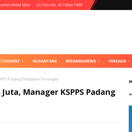
oman Media Siber
UU Pers No. 40 Tahun 1999
RTISEMENT
NUSANTARA
BREAKINGNEWS
PERSADA
 KSPPS Padang Ditetapkan Tersangka
I
24 Juta, Manager KSPPS Padang