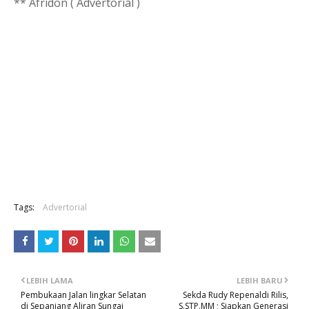
** Afridon ( Advertorial )
Tags:
Advertorial
LEBIH LAMA
LEBIH BARU
Pembukaan Jalan lingkar Selatan
Sekda Rudy Repenaldi Rilis,
di Sepanjang Aliran Sungai
S.STP.MM ; Siapkan Generasi