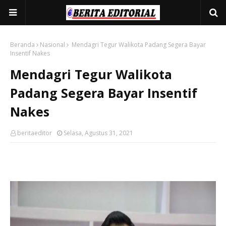
Beranda
Nasional
Mendagri Tegur Walikota Padang Segera Bayar
Insentif Nakes
Mendagri Tegur Walikota
Padang Segera Bayar Insentif
Nakes
beritaeditor
Selasa, Agustus 31, 2021