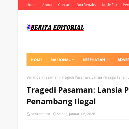
Home
About
Contact
Box Redaksi
Kode Etik
Ped
HOME
NASIONAL
KESEHATAN
ADVE
Beranda
Pasaman
Tragedi Pasaman: Lansia Penjaga Tanah 
Tragedi Pasaman: Lansia 
Penambang Ilegal
beritaeditor
Selasa, Januari 06, 2026