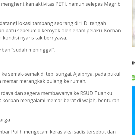
 menghentikan aktivitas PETI, namun selepas Magrib
atangi lokasi tambang seorang diri. Di tengah
ran batu sebelum dikeroyok oleh enam pelaku. Korban
m kondisi nyaris tak bernyawa.
rban “sudah meninggal”.
I
 ke semak-semak di tepi sungai. Ajaibnya, pada pukul
uh memar merangkak pulang ke rumah.
berdaya dan segera membawanya ke RSUD Tuanku
t korban mengalami memar berat di wajah, benturan
Warga
mbar Pulih mengecam keras aksi sadis tersebut dan