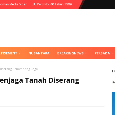
oman Media Siber
UU Pers No. 40 Tahun 1999
RTISEMENT
NUSANTARA
BREAKINGNEWS
PERSADA
Diserang Penambang Ilegal
I
Penjaga Tanah Diserang