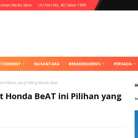
oman Media Siber
UU Pers No. 40 Tahun 1999
RTISEMENT
NUSANTARA
BREAKINGNEWS
PERSADA
i Pilihan yang Paling Masuk Akal
I
t Honda BeAT ini Pilihan yang