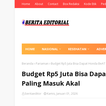
Home
About
Contact
Box Redaksi
Kode Etik
Ped
HOME
NASIONAL
KESEHATAN
ADVE
Beranda
Pariaman
Budget Rp5 Juta Bisa Dapat Honda BeAT in
Budget Rp5 Juta Bisa Dapa
Paling Masuk Akal
beritaeditor
Kamis, Januari 01, 2026