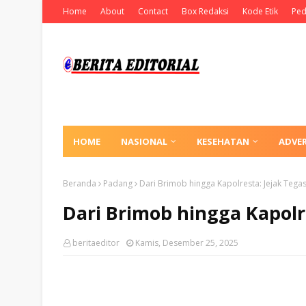
Home
About
Contact
Box Redaksi
Kode Etik
Ped
HOME
NASIONAL
KESEHATAN
ADVE
Beranda
Padang
Dari Brimob hingga Kapolresta: Jejak Teg
Dari Brimob hingga Kapolr
beritaeditor
Kamis, Desember 25, 2025