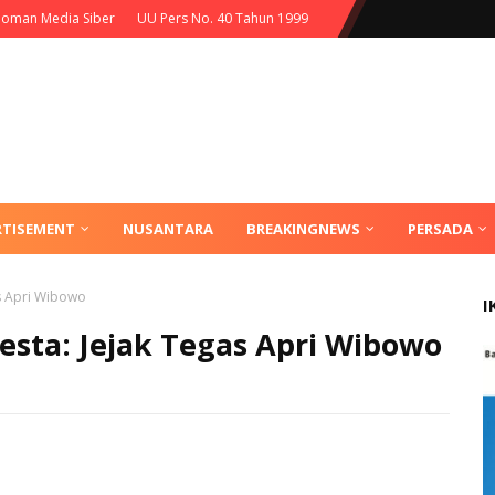
oman Media Siber
UU Pers No. 40 Tahun 1999
RTISEMENT
NUSANTARA
BREAKINGNEWS
PERSADA
as Apri Wibowo
I
esta: Jejak Tegas Apri Wibowo