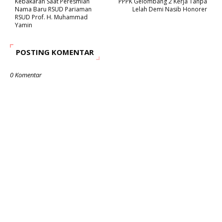
Kebakaran Saat Peresmian
PPPK Gelombang 2 Kerja Tanpa
Nama Baru RSUD Pariaman
Lelah Demi Nasib Honorer
RSUD Prof. H. Muhammad
Yamin
POSTING KOMENTAR
0 Komentar