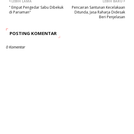
LEBIH LAMA
LEBIH BARU
" Empat Pengedar Sabu Dibekuk
Pencairan Santunan Kecelakaan
di Pariaman"
Ditunda, Jasa Raharja Didesak
Beri Penjelasan
POSTING KOMENTAR
0 Komentar