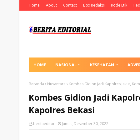
Home
About
Contact
Box Redaksi
Kode Etik
Ped
HOME
NASIONAL
KESEHATAN
ADVE
Beranda
Nusantara
Kombes Gidion Jadi Kapolres Jakut, Kom
Kombes Gidion Jadi Kapolr
Kapolres Bekasi
beritaeditor
Jumat, Desember 30, 2022