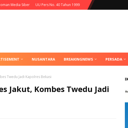
oman Media Siber
UU Pers No. 40 Tahun 1999
RTISEMENT
NUSANTARA
BREAKINGNEWS
PERSADA
bes Twedu Jadi Kapolres Bekasi
I
es Jakut, Kombes Twedu Jadi