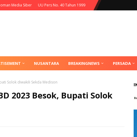
oman Media Siber
UU Pers No. 40 Tahun 1999
RTISEMENT
NUSANTARA
BREAKINGNEWS
PERSADA
ati Solok diwakili Sekda Medison
I
D 2023 Besok, Bupati Solok