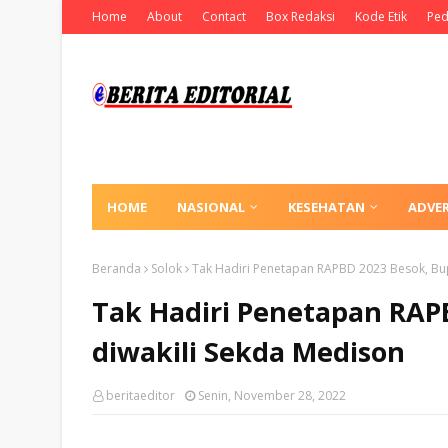
Home
About
Contact
Box Redaksi
Kode Etik
Ped
HOME
NASIONAL
KESEHATAN
ADVE
Beranda
Solok
Tak Hadiri Penetapan RAPBD 2023 Besok, Bup
Tak Hadiri Penetapan RAPB
diwakili Sekda Medison
beritaeditor
Senin, November 28, 2022