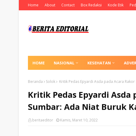
Home
About
Contact
Box Redaksi
Kode Etik
Ped
HOME
NASIONAL
KESEHATAN
ADVE
Beranda
Solok
Kritik Pedas Epyardi Asda pada Acara Rakor
Kritik Pedas Epyardi Asda
Sumbar: Ada Niat Buruk K
beritaeditor
Kamis, Maret 10, 2022