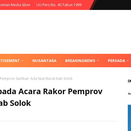
oman Media Siber
UU Pers No. 40 Tahun 1999
RTISEMENT
NUSANTARA
BREAKINGNEWS
PERSADA
 Pemprov Sumbar: Ada Niat Buruk Kab Solok
I
 pada Acara Rakor Pemprov
ab Solok