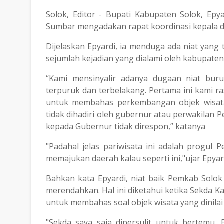
Solok, Editor - Bupati Kabupaten Solok, Ep
Sumbar mengadakan rapat koordinasi kepala d
Dijelaskan Epyardi, ia menduga ada niat yang 
sejumlah kejadian yang dialami oleh kabupaten
“Kami mensinyalir adanya dugaan niat buru
terpuruk dan terbelakang. Pertama ini kami 
untuk membahas perkembangan objek wisata 
tidak dihadiri oleh gubernur atau perwakilan P
kepada Gubernur tidak direspon,” katanya
"Padahal jelas pariwisata ini adalah prog
memajukan daerah kalau seperti ini,"ujar Epyar
Bahkan kata Epyardi, niat baik Pemkab Solok
merendahkan. Hal ini diketahui ketika Sekda K
untuk membahas soal objek wisata yang dinilai
"Sekda saya saja dipersulit untuk bertemu