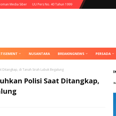
oman Media Siber
UU Pers No. 40 Tahun 1999
RTISEMENT
NUSANTARA
BREAKINGNEWS
PERSADA
 Ditangkap, di Tanah Sirah Lubuk Begalung
I
hkan Polisi Saat Ditangkap,
alung