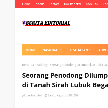
Home
About
Contact
Box Redaksi
Kode Etik
Ped
HOME
NASIONAL
KESEHATAN
ADVE
Beranda
Padang
Seorang Penodong Dilumpuhkan Polisi Saat
Seorang Penodong Dilumpu
di Tanah Sirah Lubuk Beg
beritaeditor
Sabtu, Agustus 28, 2021