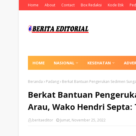
Home
About
Contact
Box Redaksi
Kode Etik
Ped
HOME
NASIONAL
KESEHATAN
ADVE
Beranda
Padang
Berkat Bantuan Pengerukan Sedimen Sungai
Berkat Bantuan Pengeruk
Arau, Wako Hendri Septa: 
beritaeditor
Jumat, November 25, 2022