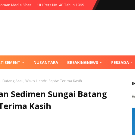
oman Media Siber
UU Pers No. 40 Tahun 1999
RTISEMENT
NUSANTARA
BREAKINGNEWS
PERSADA
 Batang Arau, Wako Hendri Septa: Terima Kasih
I
an Sedimen Sungai Batang
Terima Kasih