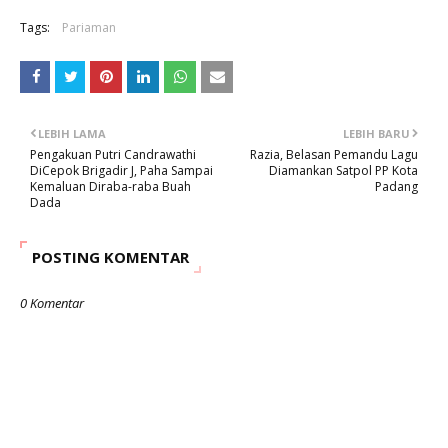
Tags:
Pariaman
LEBIH LAMA
LEBIH BARU
Pengakuan Putri Candrawathi
Razia, Belasan Pemandu Lagu
DiCepok Brigadir J, Paha Sampai
Diamankan Satpol PP Kota
Kemaluan Diraba-raba Buah
Padang
Dada
POSTING KOMENTAR
0 Komentar