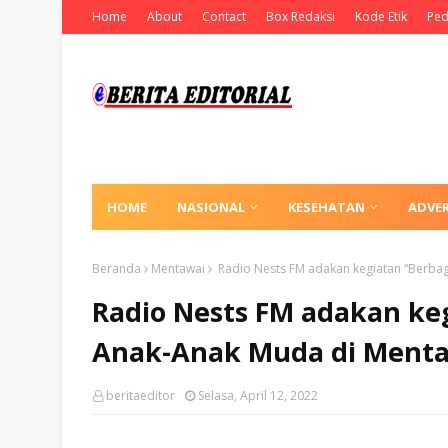
Home
About
Contact
Box Redaksi
Kode Etik
Ped
HOME
NASIONAL
KESEHATAN
ADVE
Beranda
Mentawai
Radio Nests FM adakan kegiatan “Berbag
Radio Nests FM adakan ke
Anak-Anak Muda di Ment
beritaeditor
Selasa, April 12, 2022