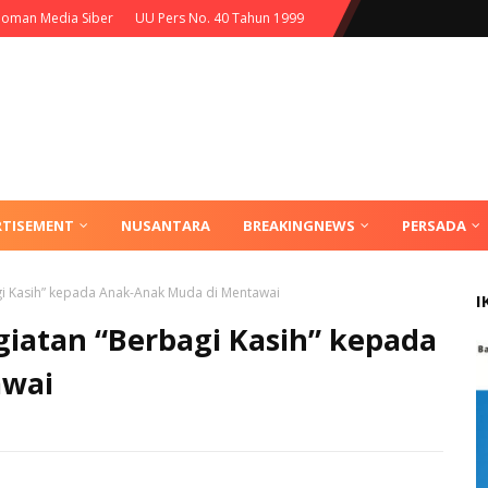
oman Media Siber
UU Pers No. 40 Tahun 1999
RTISEMENT
NUSANTARA
BREAKINGNEWS
PERSADA
i Kasih” kepada Anak-Anak Muda di Mentawai
I
giatan “Berbagi Kasih” kepada
awai